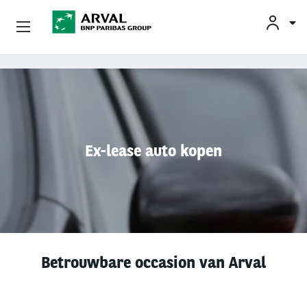
KLAN
Zakelijk Leasen
Overslaan en naar de inhoud gaan
Private Lease
Mobiliteit
Ex-lease auto kopen
Occasions
Klantenservice
Over Arval
Betrouwbare occasion van Arval