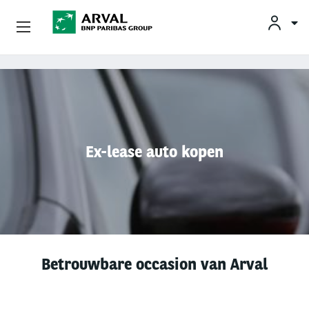
KLAN
Zakelijk Leasen
Overslaan en naar de inhoud gaan
Private Lease
Mobiliteit
Ex-lease auto kopen
Occasions
Klantenservice
Over Arval
Betrouwbare occasion van Arval