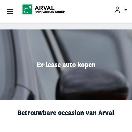
KLAN
Zakelijk Leasen
Overslaan en naar de inhoud gaan
Private Lease
Mobiliteit
Ex-lease auto kopen
Occasions
Klantenservice
Over Arval
Betrouwbare occasion van Arval