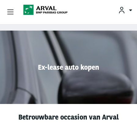
KLAN
Zakelijk Leasen
Overslaan en naar de inhoud gaan
Private Lease
Mobiliteit
Ex-lease auto kopen
Occasions
Klantenservice
Over Arval
Betrouwbare occasion van Arval