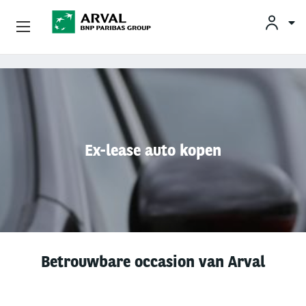
KLAN
Zakelijk Leasen
Overslaan en naar de inhoud gaan
Private Lease
Mobiliteit
Ex-lease auto kopen
Occasions
Klantenservice
Over Arval
Betrouwbare occasion van Arval