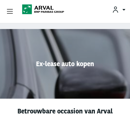
KLAN
Zakelijk Leasen
Overslaan en naar de inhoud gaan
Private Lease
Mobiliteit
Ex-lease auto kopen
Occasions
Klantenservice
Over Arval
Betrouwbare occasion van Arval