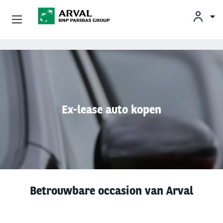
KLAN
Zakelijk Leasen
Overslaan en naar de inhoud gaan
Private Lease
Mobiliteit
Ex-lease auto kopen
Occasions
Klantenservice
Over Arval
Betrouwbare occasion van Arval