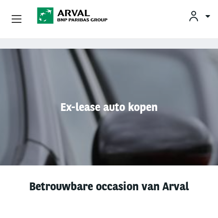
KLAN
Zakelijk Leasen
Overslaan en naar de inhoud gaan
Private Lease
Mobiliteit
Ex-lease auto kopen
Occasions
Klantenservice
Over Arval
Betrouwbare occasion van Arval