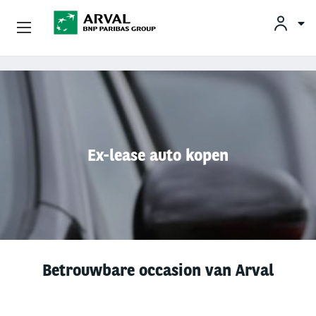
KLAN
Zakelijk Leasen
Overslaan en naar de inhoud gaan
Private Lease
Mobiliteit
Ex-lease auto kopen
Occasions
Klantenservice
Over Arval
Betrouwbare occasion van Arval