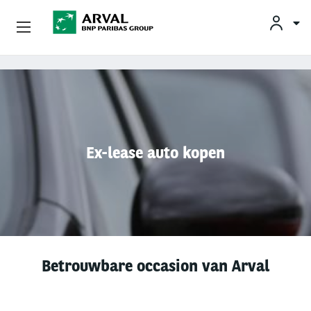
KLAN
Zakelijk Leasen
Overslaan en naar de inhoud gaan
Private Lease
Mobiliteit
Ex-lease auto kopen
Occasions
Klantenservice
Over Arval
Betrouwbare occasion van Arval