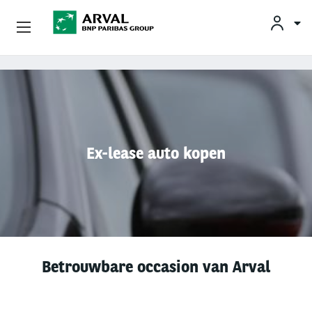
KLAN
Zakelijk Leasen
Overslaan en naar de inhoud gaan
Private Lease
Mobiliteit
Ex-lease auto kopen
Occasions
Klantenservice
Over Arval
Betrouwbare occasion van Arval