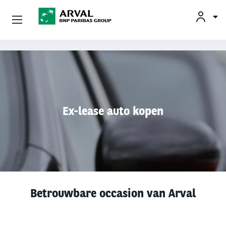
KLAN
Zakelijk Leasen
Overslaan en naar de inhoud gaan
Private Lease
Mobiliteit
Ex-lease auto kopen
Occasions
Klantenservice
Over Arval
Betrouwbare occasion van Arval