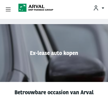
KLAN
Zakelijk Leasen
Overslaan en naar de inhoud gaan
Private Lease
Mobiliteit
Ex-lease auto kopen
Occasions
Klantenservice
Over Arval
Betrouwbare occasion van Arval