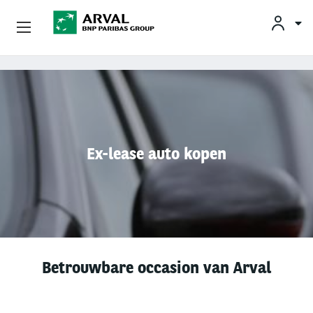
KLAN
Zakelijk Leasen
Overslaan en naar de inhoud gaan
Private Lease
Mobiliteit
Ex-lease auto kopen
Occasions
Klantenservice
Over Arval
Betrouwbare occasion van Arval