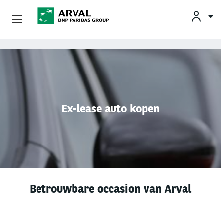
KLAN
Zakelijk Leasen
Overslaan en naar de inhoud gaan
Private Lease
Mobiliteit
Ex-lease auto kopen
Occasions
Klantenservice
Over Arval
Betrouwbare occasion van Arval