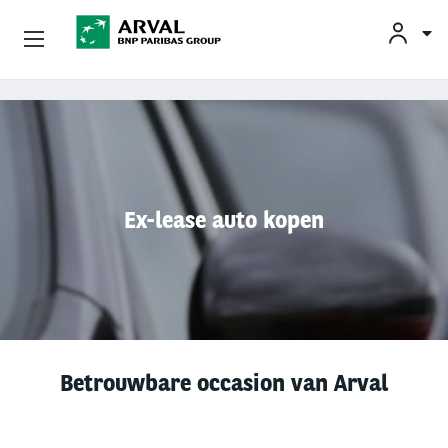
KLAN
Zakelijk Leasen
Overslaan en naar de inhoud gaan
Private Lease
Mobiliteit
Ex-lease auto kopen
Occasions
Klantenservice
Over Arval
Betrouwbare occasion van Arval