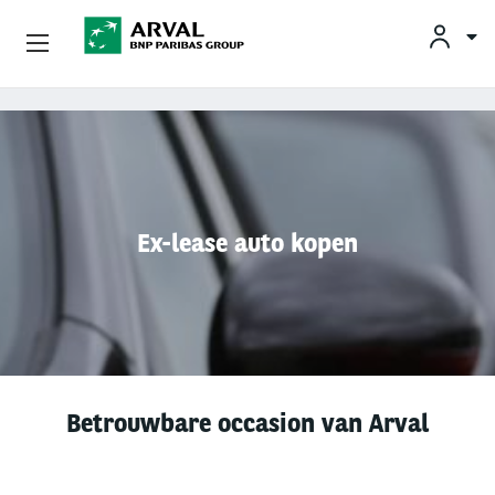
KLAN
Zakelijk Leasen
Overslaan en naar de inhoud gaan
Private Lease
Mobiliteit
Ex-lease auto kopen
Occasions
Klantenservice
Over Arval
Betrouwbare occasion van Arval