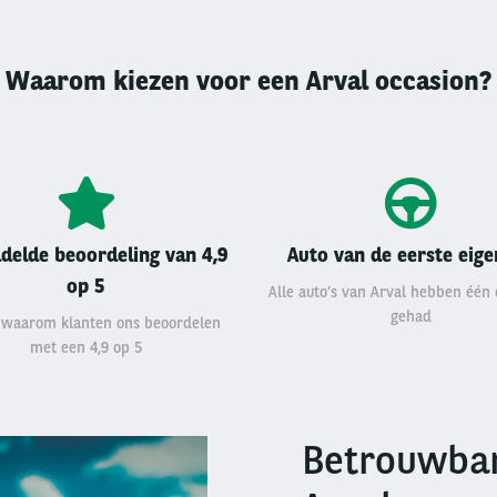
Waarom kiezen voor een Arval occasion?
delde beoordeling van 4,9
Auto van de eerste eig
op 5
Alle auto’s van Arval hebben één
gehad
 waarom klanten ons beoordelen
met een 4,9 op 5
Betrouwbar
Right
column