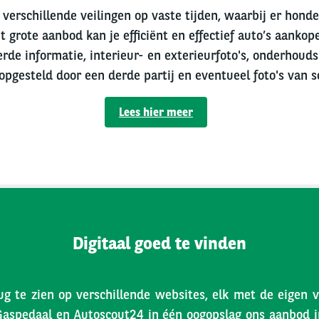
verschillende veilingen op vaste tijden, waarbij er hond
t grote aanbod kan je efficiënt en effectief auto’s aankope
erde informatie, interieur- en exterieurfoto's, onderhouds
 opgesteld door een derde partij en eventueel foto's van s
Lees hier meer
Digitaal goed te vinden
ug te zien op verschillende websites, elk met de eigen 
Gaspedaal en Autoscout24 in één oogopslag ons aanbod inz