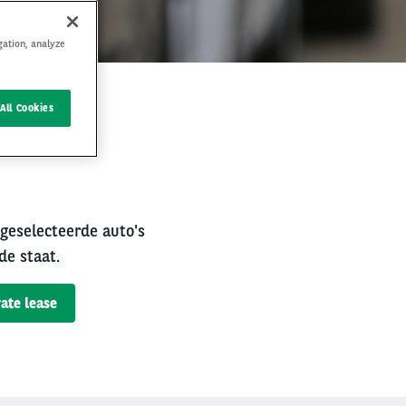
gation, analyze
All Cookies
rval
 geselecteerde auto's
de staat.
ate lease