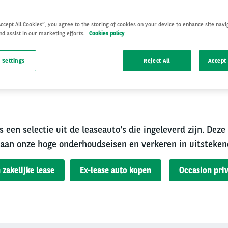
Accept All Cookies”, you agree to the storing of cookies on your device to enhance site navi
nd assist in our marketing efforts.
Cookies policy
 Settings
Reject All
Accept 
rouwbare occasion van A
s een selectie uit de leaseauto's die ingeleverd zijn. Deze
aan onze hoge onderhoudseisen en verkeren in uitsteken
 zakelijke lease
Ex-lease auto kopen
Occasion priv