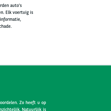
erden auto’s
n. Elk voertuig is
informatie,
chade.
voordelen. Zo heeft u op
ichtelijk. Natuurlijk is