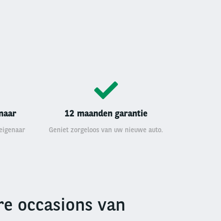
enaar
12 maanden garantie
 eigenaar
Geniet zorgeloos van uw nieuwe auto.
e occasions van