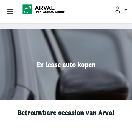
KLAN
Zakelijk Leasen
Overslaan en naar de inhoud gaan
Private Lease
Mobiliteit
Ex-lease auto kopen
Occasions
Klantenservice
Over Arval
Betrouwbare occasion van Arval