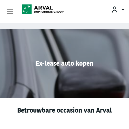
KLAN
Zakelijk Leasen
Overslaan en naar de inhoud gaan
Private Lease
Mobiliteit
Ex-lease auto kopen
Occasions
Klantenservice
Over Arval
Betrouwbare occasion van Arval