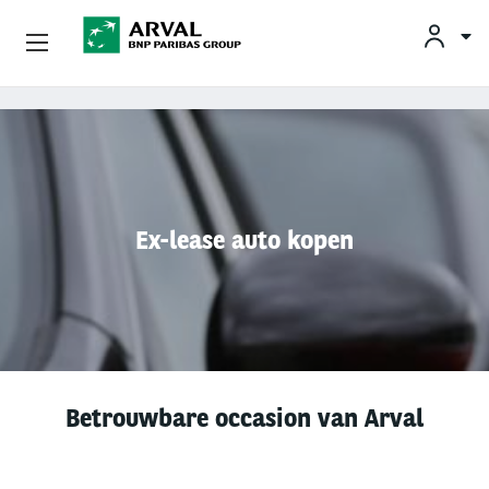
KLAN
Zakelijk Leasen
Overslaan en naar de inhoud gaan
Private Lease
Mobiliteit
Ex-lease auto kopen
Occasions
Klantenservice
Over Arval
Betrouwbare occasion van Arval