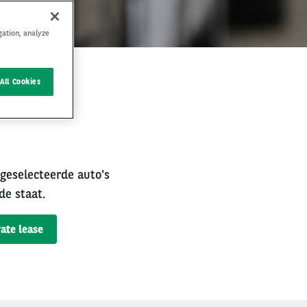
gation, analyze
All Cookies
rval
 geselecteerde auto's
de staat.
ate lease