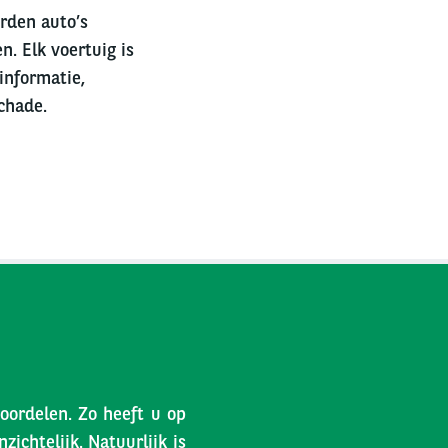
erden auto’s
n. Elk voertuig is
informatie,
chade.
voordelen. Zo heeft u op
ichtelijk. Natuurlijk is