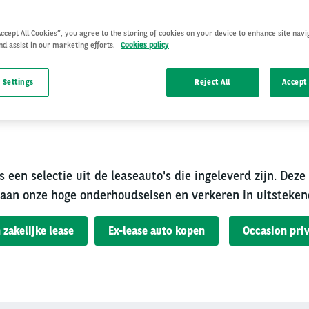
Accept All Cookies”, you agree to the storing of cookies on your device to enhance site navi
nd assist in our marketing efforts.
Cookies policy
 Settings
Reject All
Accept 
rouwbare occasion van A
s een selectie uit de leaseauto's die ingeleverd zijn. Deze
aan onze hoge onderhoudseisen en verkeren in uitsteken
 zakelijke lease
Ex-lease auto kopen
Occasion priv