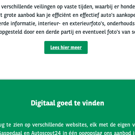
verschillende veilingen op vaste tijden, waarbij er hond
t grote aanbod kan je efficiënt en effectief auto’s aankope
erde informatie, interieur- en exterieurfoto's, onderhouds
 opgesteld door een derde partij en eventueel foto's van s
Lees hier meer
Digitaal goed te vinden
ug te zien op verschillende websites, elk met de eigen 
Gaspedaal en Autoscout24 in één oogopslag ons aanbod inz