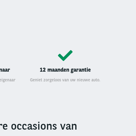
enaar
12 maanden garantie
 eigenaar
Geniet zorgeloos van uw nieuwe auto.
e occasions van