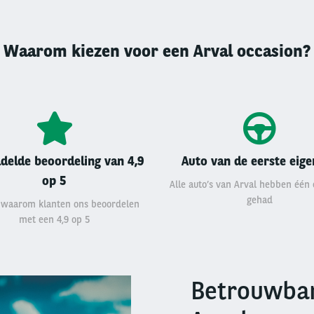
Waarom kiezen voor een Arval occasion?
delde beoordeling van 4,9
Auto van de eerste eig
op 5
Alle auto’s van Arval hebben één
gehad
 waarom klanten ons beoordelen
met een 4,9 op 5
Betrouwbar
Right
column