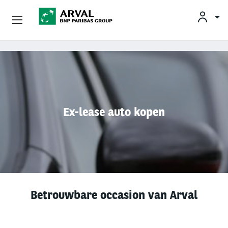
KLAN
Zakelijk Leasen
Overslaan en naar de inhoud gaan
Private Lease
Mobiliteit
Ex-lease auto kopen
Occasions
Klantenservice
Over Arval
Betrouwbare occasion van Arval