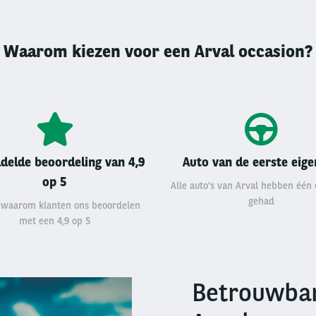
Waarom kiezen voor een Arval occasion?
delde beoordeling van 4,9
Auto van de eerste eig
op 5
Alle auto’s van Arval hebben één
gehad
 waarom klanten ons beoordelen
met een 4,9 op 5
Betrouwbar
Right
column