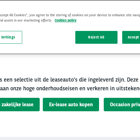
Accept All Cookies”, you agree to the storing of cookies on your device to enhance site navi
nd assist in our marketing efforts.
Cookies policy
 Settings
Reject All
Accept 
rouwbare occasion van A
s een selectie uit de leaseauto's die ingeleverd zijn. Deze
aan onze hoge onderhoudseisen en verkeren in uitsteken
 zakelijke lease
Ex-lease auto kopen
Occasion priv