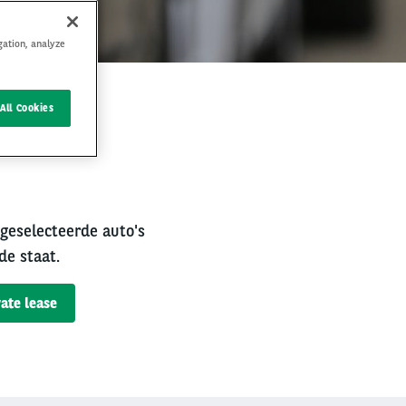
gation, analyze
All Cookies
rval
 geselecteerde auto's
de staat.
ate lease