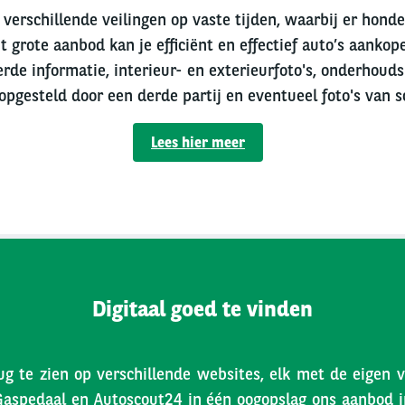
verschillende veilingen op vaste tijden, waarbij er hond
t grote aanbod kan je efficiënt en effectief auto’s aankope
erde informatie, interieur- en exterieurfoto's, onderhouds
 opgesteld door een derde partij en eventueel foto's van s
Lees hier meer
Digitaal goed te vinden
ug te zien op verschillende websites, elk met de eigen 
Gaspedaal en Autoscout24 in één oogopslag ons aanbod inz