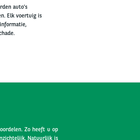
erden auto’s
n. Elk voertuig is
informatie,
chade.
voordelen. Zo heeft u op
ichtelijk. Natuurlijk is