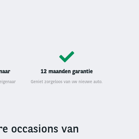
enaar
12 maanden garantie
 eigenaar
Geniet zorgeloos van uw nieuwe auto.
e occasions van