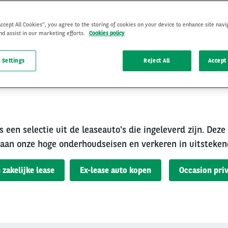
Accept All Cookies”, you agree to the storing of cookies on your device to enhance site navi
nd assist in our marketing efforts.
Cookies policy
 Settings
Reject All
Accept 
rouwbare occasion van A
s een selectie uit de leaseauto's die ingeleverd zijn. Deze
aan onze hoge onderhoudseisen en verkeren in uitsteken
 zakelijke lease
Ex-lease auto kopen
Occasion priv