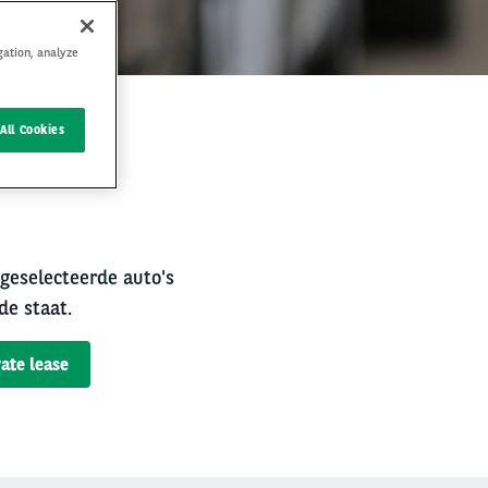
gation, analyze
All Cookies
rval
 geselecteerde auto's
de staat.
ate lease