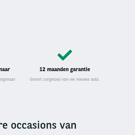
enaar
12 maanden garantie
 eigenaar
Geniet zorgeloos van uw nieuwe auto.
e occasions van