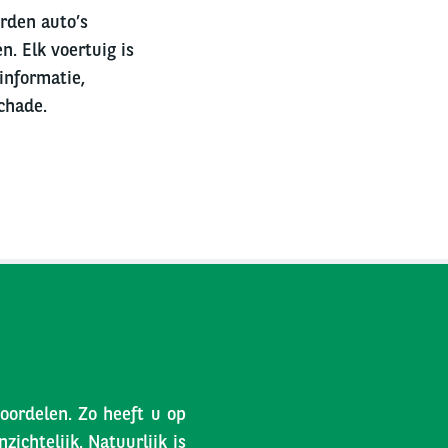
erden auto’s
n. Elk voertuig is
informatie,
chade.
voordelen. Zo heeft u op
ichtelijk. Natuurlijk is