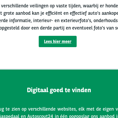
verschillende veilingen op vaste tijden, waarbij er hond
t grote aanbod kan je efficiënt en effectief auto’s aankope
erde informatie, interieur- en exterieurfoto's, onderhouds
 opgesteld door een derde partij en eventueel foto's van s
Lees hier meer
Digitaal goed te vinden
ug te zien op verschillende websites, elk met de eigen 
Gaspedaal en Autoscout24 in één oogopslag ons aanbod inz