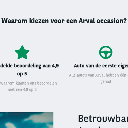
Waarom kiezen voor een Arval occasion?
delde beoordeling van 4,9
Auto van de eerste eig
op 5
Alle auto’s van Arval hebben één
gehad
 waarom klanten ons beoordelen
met een 4,9 op 5
Betrouwbar
Right
column