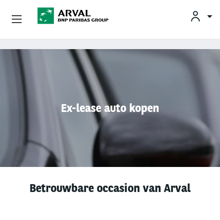
KLAN
Zakelijk Leasen
Overslaan en naar de inhoud gaan
Private Lease
Mobiliteit
Ex-lease auto kopen
Occasions
Klantenservice
Over Arval
Betrouwbare occasion van Arval