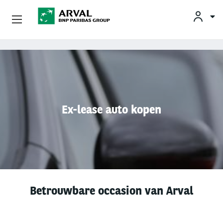
KLAN
Zakelijk Leasen
Overslaan en naar de inhoud gaan
Private Lease
Mobiliteit
Ex-lease auto kopen
Occasions
Klantenservice
Over Arval
Betrouwbare occasion van Arval