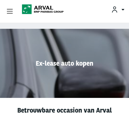
KLAN
Zakelijk Leasen
Overslaan en naar de inhoud gaan
Private Lease
Mobiliteit
Ex-lease auto kopen
Occasions
Klantenservice
Over Arval
Betrouwbare occasion van Arval