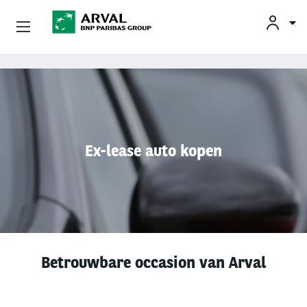
KLAN
Zakelijk Leasen
Overslaan en naar de inhoud gaan
Private Lease
Mobiliteit
Ex-lease auto kopen
Occasions
Klantenservice
Over Arval
Betrouwbare occasion van Arval