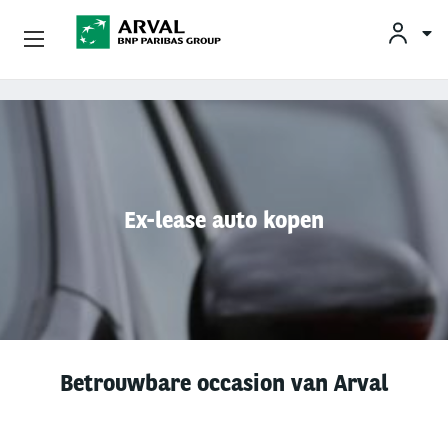
KLAN
Zakelijk Leasen
Overslaan en naar de inhoud gaan
Private Lease
Mobiliteit
Ex-lease auto kopen
Occasions
Klantenservice
Over Arval
Betrouwbare occasion van Arval