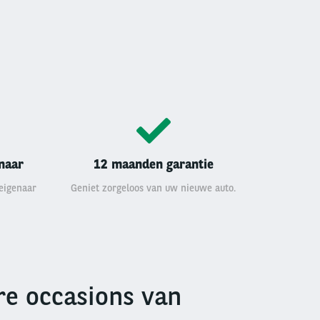
enaar
12 maanden garantie
 eigenaar
Geniet zorgeloos van uw nieuwe auto.
e occasions van