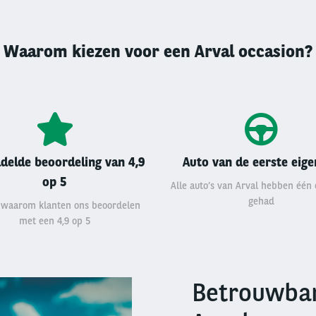
Waarom kiezen voor een Arval occasion?
delde beoordeling van 4,9
Auto van de eerste eig
op 5
Alle auto’s van Arval hebben één
gehad
 waarom klanten ons beoordelen
met een 4,9 op 5
Betrouwbar
Right
column