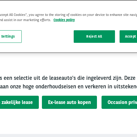
Accept All Cookies”, you agree to the storing of cookies on your device to enhance site navi
nd assist in our marketing efforts.
Cookies policy
 Settings
Reject All
Accept 
rouwbare occasion van A
s een selectie uit de leaseauto's die ingeleverd zijn. Deze
aan onze hoge onderhoudseisen en verkeren in uitsteken
 zakelijke lease
Ex-lease auto kopen
Occasion priv