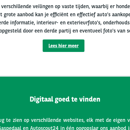
verschillende veilingen op vaste tijden, waarbij er hond
t grote aanbod kan je efficiënt en effectief auto’s aankope
erde informatie, interieur- en exterieurfoto's, onderhouds
 opgesteld door een derde partij en eventueel foto's van s
Lees hier meer
Digitaal goed te vinden
ug te zien op verschillende websites, elk met de eigen 
Gaspedaal en Autoscout24 in één oogopslag ons aanbod inz