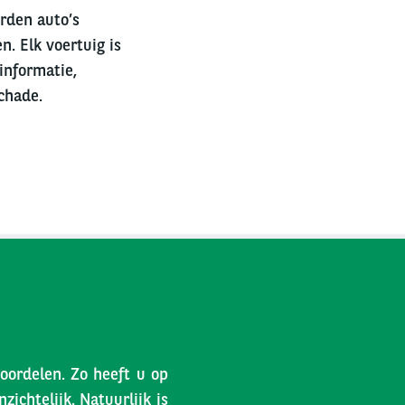
erden auto’s
n. Elk voertuig is
informatie,
chade.
voordelen. Zo heeft u op
ichtelijk. Natuurlijk is