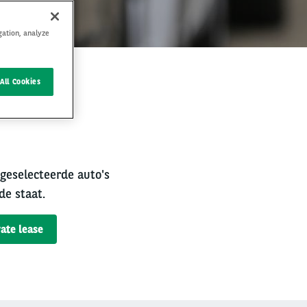
gation, analyze
All Cookies
rval
 geselecteerde auto's
de staat.
ate lease