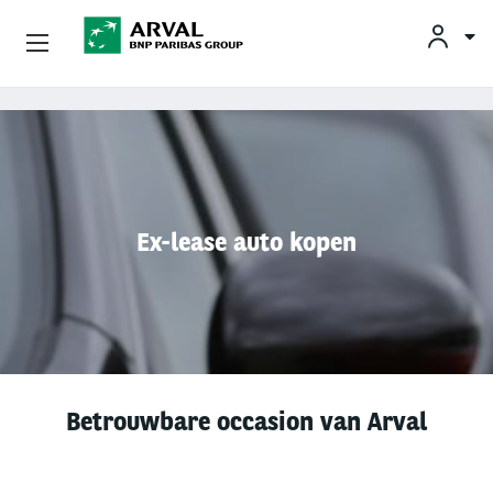
KLAN
Zakelijk Leasen
Overslaan en naar de inhoud gaan
Private Lease
Mobiliteit
Ex-lease auto kopen
Occasions
Klantenservice
Over Arval
Betrouwbare occasion van Arval