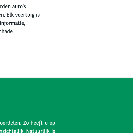
erden auto’s
n. Elk voertuig is
informatie,
chade.
voordelen. Zo heeft u op
ichtelijk. Natuurlijk is