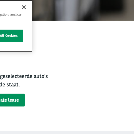
gation, analyze
All Cookies
rval
 geselecteerde auto's
de staat.
ate lease