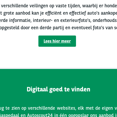
verschillende veilingen op vaste tijden, waarbij er hond
t grote aanbod kan je efficiënt en effectief auto’s aankope
erde informatie, interieur- en exterieurfoto's, onderhouds
 opgesteld door een derde partij en eventueel foto's van s
Lees hier meer
Digitaal goed te vinden
ug te zien op verschillende websites, elk met de eigen 
Gaspedaal en Autoscout24 in één oogopslag ons aanbod inz