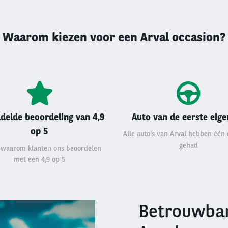
Waarom kiezen voor een Arval occasion?
delde beoordeling van 4,9
Auto van de eerste eig
op 5
Alle auto’s van Arval hebben één
gehad
 waarom klanten ons beoordelen
met een 4,9 op 5
Betrouwbar
Right
column