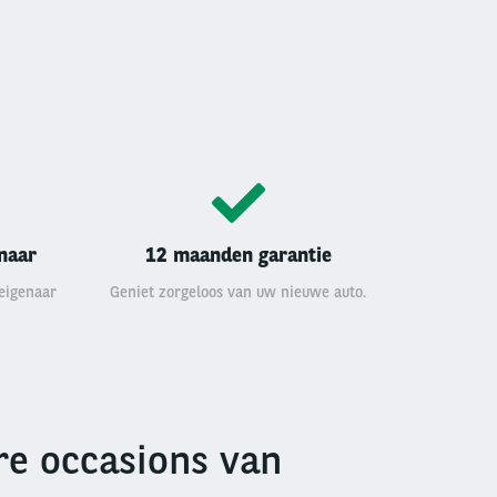
enaar
12 maanden garantie
 eigenaar
Geniet zorgeloos van uw nieuwe auto.
e occasions van