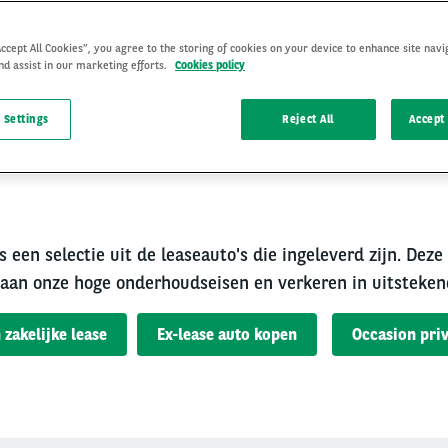
Accept All Cookies”, you agree to the storing of cookies on your device to enhance site navi
nd assist in our marketing efforts.
Cookies policy
 Settings
Reject All
Accept 
rouwbare occasion van A
s een selectie uit de leaseauto's die ingeleverd zijn. Deze
aan onze hoge onderhoudseisen en verkeren in uitsteken
 zakelijke lease
Ex-lease auto kopen
Occasion priv