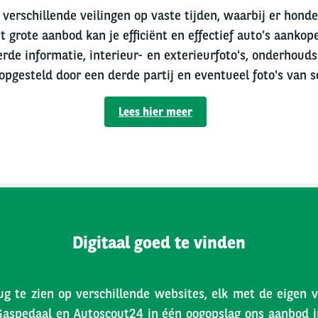
verschillende veilingen op vaste tijden, waarbij er hond
t grote aanbod kan je efficiënt en effectief auto’s aankope
erde informatie, interieur- en exterieurfoto's, onderhouds
 opgesteld door een derde partij en eventueel foto's van s
Lees hier meer
Digitaal goed te vinden
ug te zien op verschillende websites, elk met de eigen 
Gaspedaal en Autoscout24 in één oogopslag ons aanbod inz