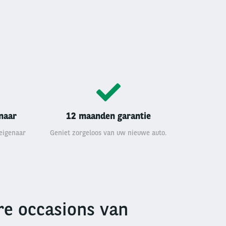
enaar
12 maanden garantie
 eigenaar
Geniet zorgeloos van uw nieuwe auto.
e occasions van