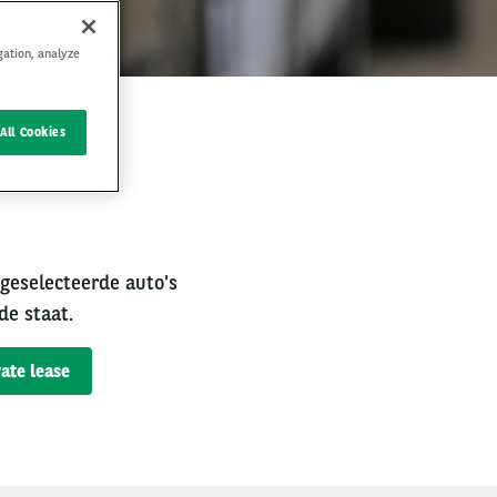
gation, analyze
All Cookies
rval
 geselecteerde auto's
de staat.
ate lease