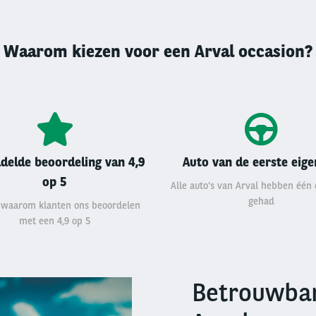
Waarom kiezen voor een Arval occasion?
delde beoordeling van 4,9
Auto van de eerste eig
op 5
Alle auto’s van Arval hebben één
gehad
 waarom klanten ons beoordelen
met een 4,9 op 5
Betrouwbar
Right
column