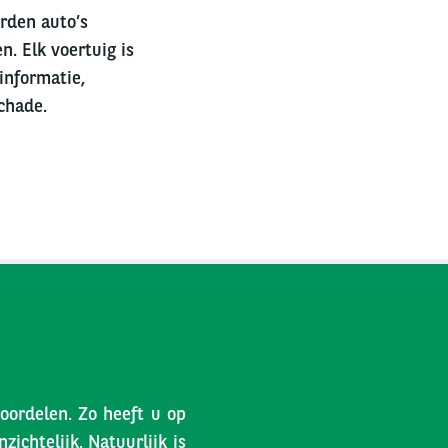
erden auto’s
n. Elk voertuig is
informatie,
chade.
voordelen. Zo heeft u op
ichtelijk. Natuurlijk is