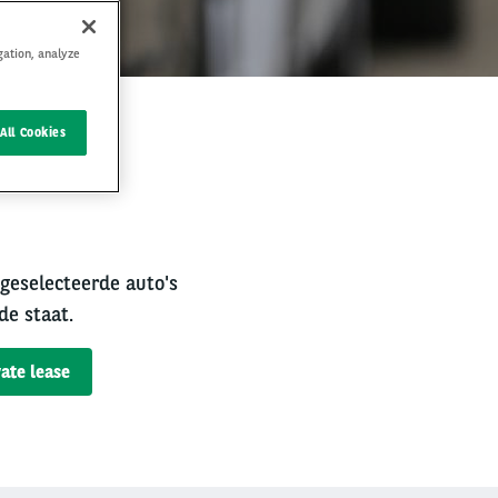
gation, analyze
All Cookies
rval
 geselecteerde auto's
de staat.
ate lease