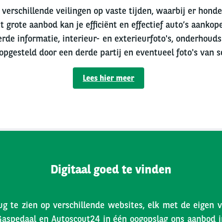
verschillende veilingen op vaste tijden, waarbij er hond
t grote aanbod kan je efficiënt en effectief auto’s aankope
erde informatie, interieur- en exterieurfoto's, onderhouds
 opgesteld door een derde partij en eventueel foto's van s
Lees hier meer
Digitaal goed te vinden
ug te zien op verschillende websites, elk met de eigen 
Gaspedaal en Autoscout24 in één oogopslag ons aanbod inz