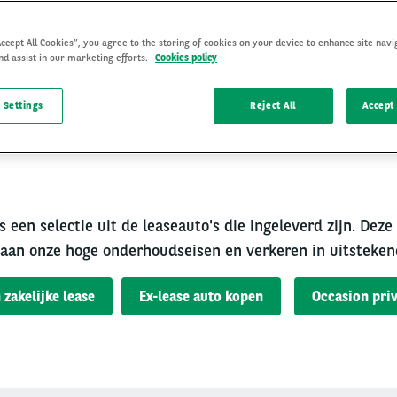
Accept All Cookies”, you agree to the storing of cookies on your device to enhance site navi
nd assist in our marketing efforts.
Cookies policy
 Settings
Reject All
Accept 
rouwbare occasion van A
s een selectie uit de leaseauto's die ingeleverd zijn. Deze
aan onze hoge onderhoudseisen en verkeren in uitsteken
 zakelijke lease
Ex-lease auto kopen
Occasion priv