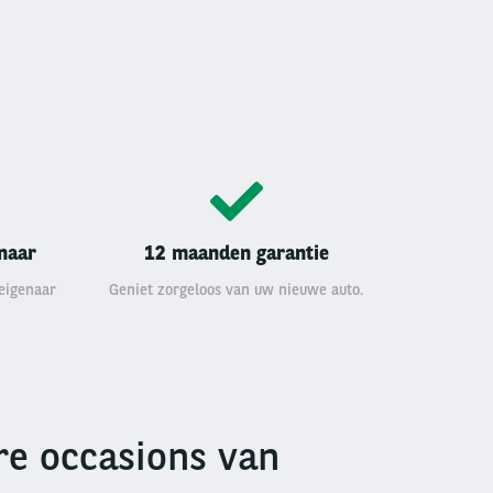
enaar
12 maanden garantie
 eigenaar
Geniet zorgeloos van uw nieuwe auto.
e occasions van