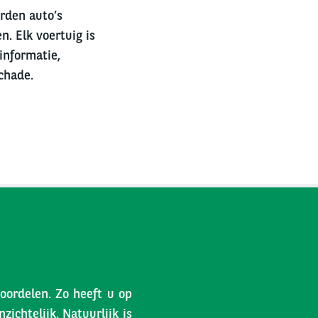
erden auto’s
n. Elk voertuig is
informatie,
chade.
voordelen. Zo heeft u op
ichtelijk. Natuurlijk is