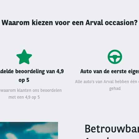
Waarom kiezen voor een Arval occasion?
delde beoordeling van 4,9
Auto van de eerste eig
op 5
Alle auto’s van Arval hebben één
gehad
 waarom klanten ons beoordelen
met een 4,9 op 5
Betrouwbar
Right
column