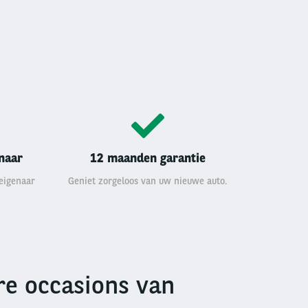
enaar
12 maanden garantie
 eigenaar
Geniet zorgeloos van uw nieuwe auto.
e occasions van