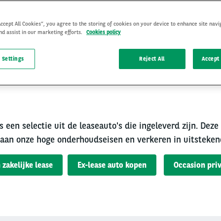
Accept All Cookies”, you agree to the storing of cookies on your device to enhance site navi
nd assist in our marketing efforts.
Cookies policy
 Settings
Reject All
Accept 
rouwbare occasion van A
s een selectie uit de leaseauto's die ingeleverd zijn. Deze
aan onze hoge onderhoudseisen en verkeren in uitsteken
 zakelijke lease
Ex-lease auto kopen
Occasion priv