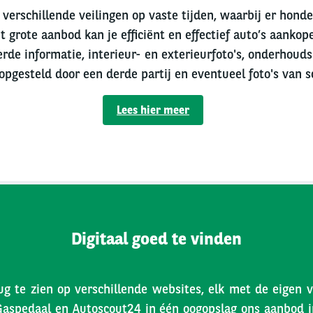
verschillende veilingen op vaste tijden, waarbij er hond
t grote aanbod kan je efficiënt en effectief auto’s aankope
erde informatie, interieur- en exterieurfoto's, onderhouds
 opgesteld door een derde partij en eventueel foto's van s
Lees hier meer
Digitaal goed te vinden
ug te zien op verschillende websites, elk met de eigen 
Gaspedaal en Autoscout24 in één oogopslag ons aanbod inz