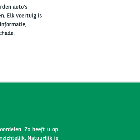
erden auto’s
n. Elk voertuig is
informatie,
chade.
voordelen. Zo heeft u op
ichtelijk. Natuurlijk is