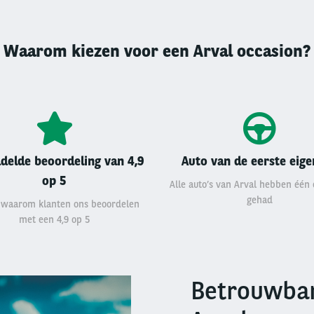
Waarom kiezen voor een Arval occasion?
delde beoordeling van 4,9
Auto van de eerste eig
op 5
Alle auto’s van Arval hebben één
gehad
 waarom klanten ons beoordelen
met een 4,9 op 5
Betrouwbar
Right
column