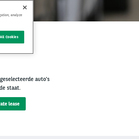
gation, analyze
All Cookies
rval
 geselecteerde auto's
de staat.
ate lease