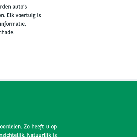
erden auto’s
n. Elk voertuig is
informatie,
chade.
voordelen. Zo heeft u op
ichtelijk. Natuurlijk is