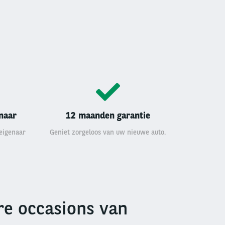
enaar
12 maanden garantie
 eigenaar
Geniet zorgeloos van uw nieuwe auto.
e occasions van