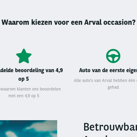
Waarom kiezen voor een Arval occasion?
delde beoordeling van 4,9
Auto van de eerste eig
op 5
Alle auto’s van Arval hebben één
gehad
 waarom klanten ons beoordelen
met een 4,9 op 5
Betrouwbar
Right
column