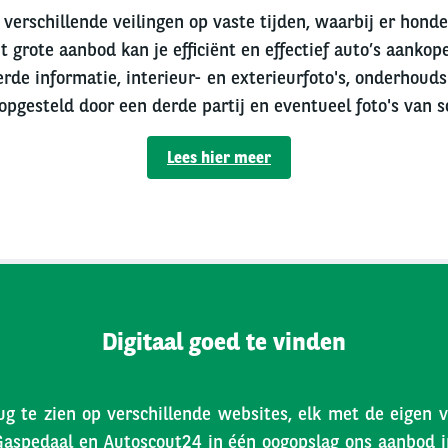
verschillende veilingen op vaste tijden, waarbij er hond
t grote aanbod kan je efficiënt en effectief auto’s aankope
erde informatie, interieur- en exterieurfoto's, onderhouds
 opgesteld door een derde partij en eventueel foto's van s
Lees hier meer
Digitaal goed te vinden
ug te zien op verschillende websites, elk met de eigen 
Gaspedaal en Autoscout24 in één oogopslag ons aanbod inz