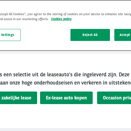
Accept All Cookies”, you agree to the storing of cookies on your device to enhance site navi
nd assist in our marketing efforts.
Cookies policy
 Settings
Reject All
Accept 
rouwbare occasion van A
s een selectie uit de leaseauto's die ingeleverd zijn. Deze
aan onze hoge onderhoudseisen en verkeren in uitsteken
 zakelijke lease
Ex-lease auto kopen
Occasion priv