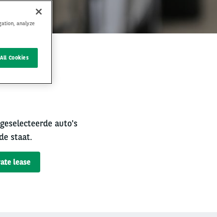
gation, analyze
All Cookies
rval
 geselecteerde auto's
de staat.
ate lease