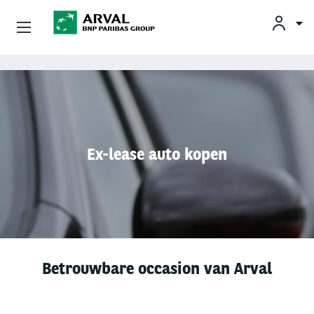
KLAN
Zakelijk Leasen
Overslaan en naar de inhoud gaan
Private Lease
Mobiliteit
Ex-lease auto kopen
Occasions
Klantenservice
Over Arval
Betrouwbare occasion van Arval